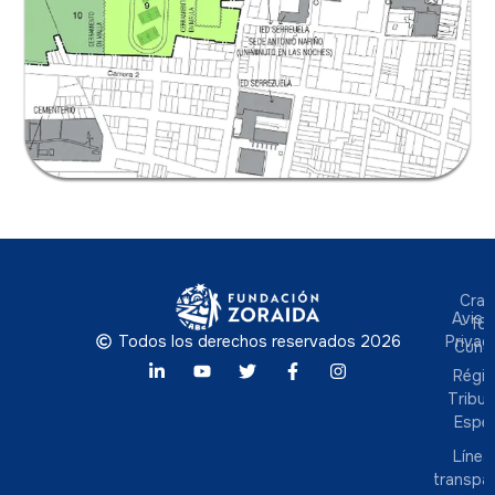
I
l
Cra.
Aviso
- 16
Todos los derechos reservados 2026
Privac
Cund
Régi
Tribut
Espec
Línea
transpa