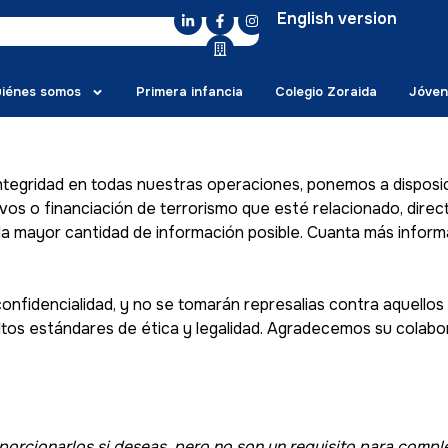
English version
iénes somos
Primera infancia
Colegio Zoraida
Jóven
tegridad en todas nuestras operaciones, ponemos a disposici
ivos o financiación de terrorismo que esté relacionado, direc
n la mayor cantidad de información posible. Cuanta más info
onfidencialidad, y no se tomarán represalias contra aquello
ltos estándares de ética y legalidad. Agradecemos su colabo
porcionarlos si deseas, pero no son un requisito para comple