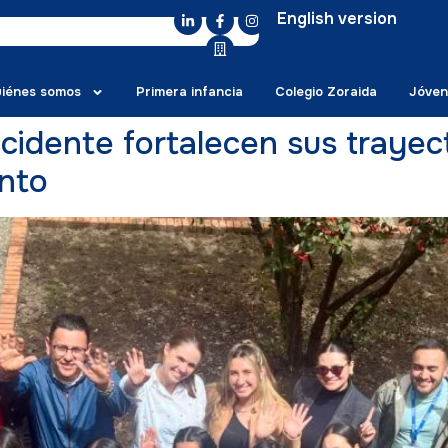
English version
iénes somos
Primera infancia
Colegio Zoraida
Jóven
idente fortalecen sus trayect
nto